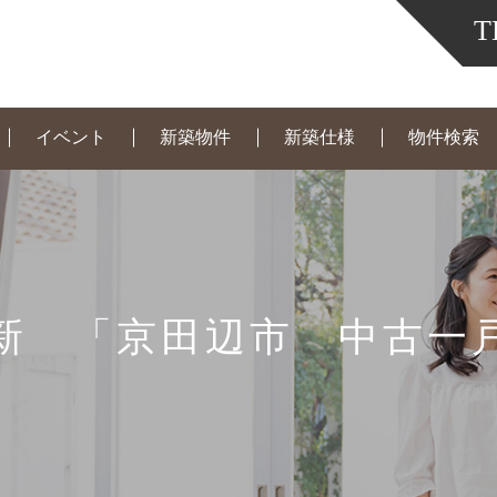
T
イベント
新築物件
新築仕様
物件検索
新 「京田辺市 中古一