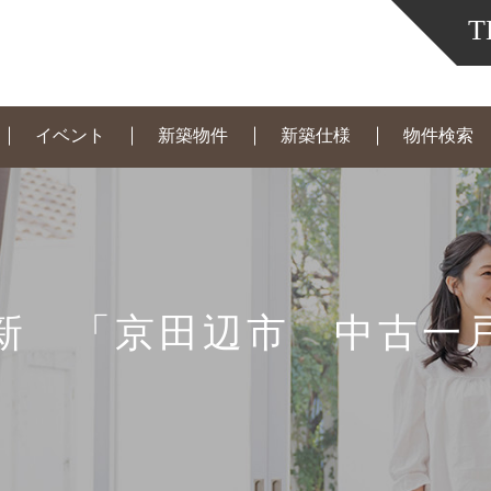
T
イベント
新築物件
新築仕様
物件検索
新 「京田辺市 中古一