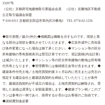
33207号
（公社）京都府宅地建物取引業協会会員 （公社）近畿地区不動産
公正取引協議会加盟
〒610-0311 京都府京田辺市草内沢29番地1 TEL 0774-62-1256
◆取引形態／媒介(仲介)◆掲載図は概略を示すものです。現状と異
なる部分は現状を優先させていただきます。◆広告作成中に売却及
び条件変更になった場合は御了承ください。◆マンション等の区分
所有建物の専有面積表示は壁芯計算ですので、登記面積(内法計算)
は減少いたします。◆マンション等の区分所有建物の敷地は所有権
付共有となります。◆管理費等には修繕積立金等が含まれます。◆
建築条件付売土地／土地売買契約後３ヶ月以内に売主または売主の
指定する建設会社と建築請負契約を締結していただくことが条件
で、建築請負契約が不成立の場合は、土地売買契約は解除され、受
領した金銭は遅滞なく全額返還致します。◆建築プラン例／このプ
ランは参考の一例であり、採用するか否かはお客様のご自由です。
◆諸経費別途必要