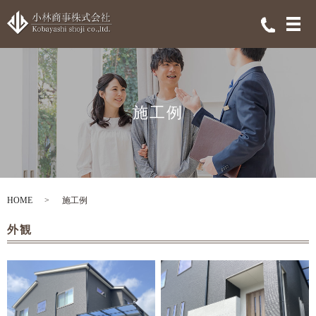
メ
施工例
HOME
施工例
外観